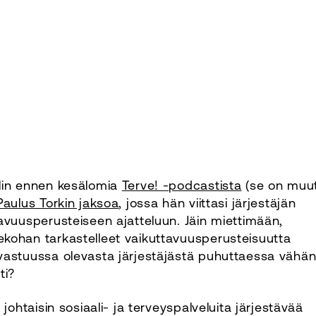
lin ennen kesälomia
Terve! -podcastista
(se on muu
Paulus Torkin jaksoa
, jossa hän viittasi järjestäjän
avuusperusteiseen ajatteluun. Jäin miettimään,
kohan tarkastelleet vaikuttavuusperusteisuutta
astuussa olevasta järjestäjästä puhuttaessa vähän 
ti?
e johtaisin sosiaali- ja terveyspalveluita järjestävää