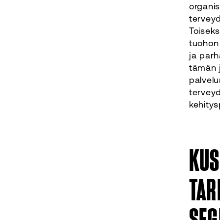
organis
terveyd
Toiseks
tuohon 
ja parh
tämän j
palvel
terveyd
kehitys
KUS
TAR
SEG