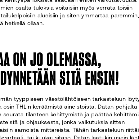
mien osalta tuloksia voitaisiin myös verrata toisiin
rtailukelpoisiin alueisiin ja siten ymmärtää paremmin
lä hetkellä ollaan.
AA ON JO OLEMASSA,
DYNNETÄÄN SITÄ ENSIN!
ämän tyyppiseen väestölähtöiseen tarkasteluun löyt
a osin THL:n keräämistä aineistoista. Datan pohjalta
 seurata tilanteen kehittymistä ja päättää kehittäm
steistä ja ohjauksesta, jonka vaikutuksia sitten
aisiin samoista mittareista. Tähän tarkasteluun riittäi
 kvartaali- tai kuukausitaso. Datan laatukin usein läh