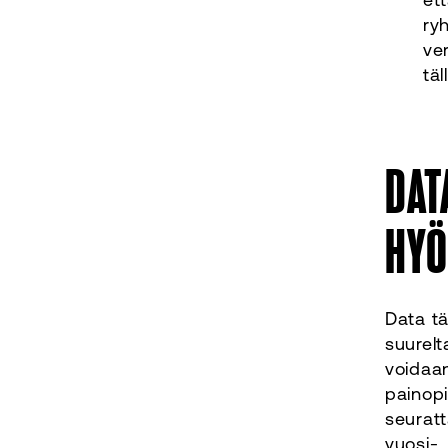
ryh
ve
täl
DAT
HYÖ
Data t
suurelt
voidaan
painopi
seuratt
vuosi-,