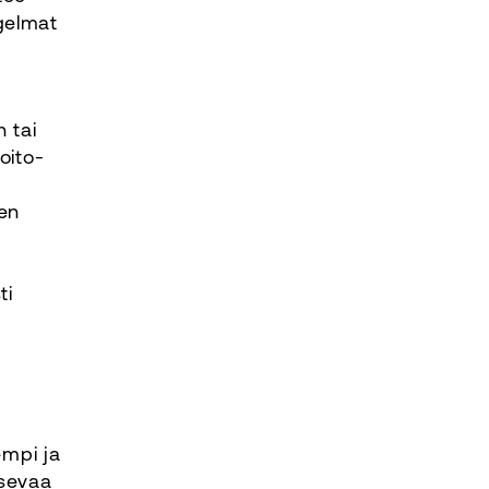
gelmat
 tai
oito-
sen
ti
empi ja
tsevaa