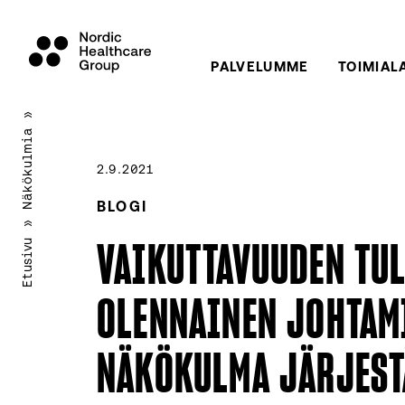
PALVELUMME
TOIMIAL
Siirry
»
sisältöön
Näkökulmia
2.9.2021
BLOGI
»
VAIKUTTAVUUDEN TUL
Etusivu
OLENNAINEN JOHTAM
NÄKÖKULMA JÄRJEST