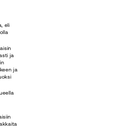
 eli
olla
aisin
sti ja
in
lkeen ja
uoksi
ueella
isiin
iakkaita