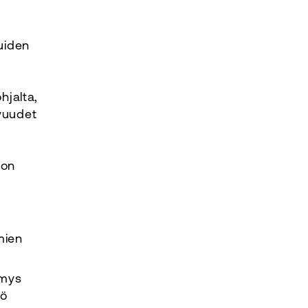
luiden
hjalta,
avuudet
jon
mien
ymys
tö