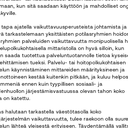
maan, kun sitä saadaan käyttöön ja mahdolliset on
kyville.
 tapa ajatella vaikuttavuusperusteista johtamista ja
yä tarkastelemaan yksittäisten potilasryhmien hoidon
ryhmien palveluiden vaikuttavuutta monipuolisella h
velupolkukohtaisella mittaristolla on hyvä silloin, kun
n saada tuotettua palveluntuotannolle tietoa kysei
ehittämisen tueksi. Palvelu- tai hoitopolkukohtaisen
elun käynnistäminen mittareiden määrityksineen ja
nottoineen kestää kuitenkin pitkään, ja kuluu helpos
mmeniä ennen kuin tyypillisen sosiaali- ja
denhuollon järjestämisvastuussa olevan tahon koko
a on katettu.
s halutaan tarkastella väestötasolla koko
järjestelmän vaikuttavuutta, tulee raekoon olla suur
elun lähteä yleisestä erityiseen. Täydentämällä valli