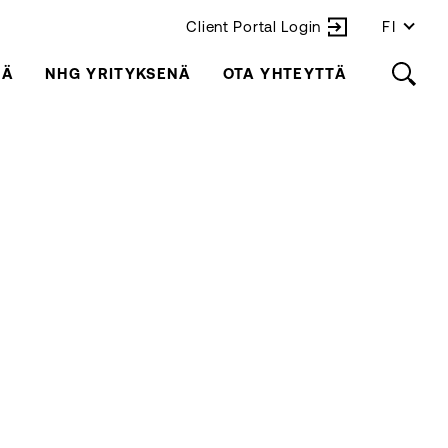
Client Portal Login
FI
LÄ
NHG YRITYKSENÄ
OTA YHTEYTTÄ