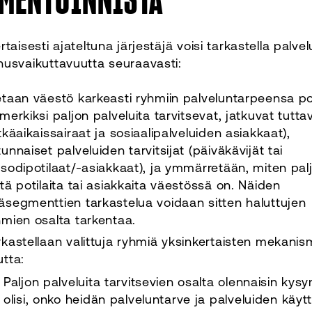
rtaisesti ajateltuna järjestäjä voisi tarkastella palve
usvaikuttavuutta seuraavasti:
etaan väestö karkeasti ryhmiin palveluntarpeensa po
imerkiksi paljon palveluita tarvitsevat, jatkuvat tutt
tkäaikaissairaat ja sosiaalipalveluiden asiakkaat),
unnaiset palveluiden tarvitsijat (päiväkävijät tai
isodipotilaat/-asiakkaat), ja ymmärretään, miten pal
itä potilaita tai asiakkaita väestössä on. Näiden
äsegmenttien tarkastelua voidaan sitten haluttujen
hmien osalta tarkentaa.
rkastellaan valittuja ryhmiä yksinkertaisten mekanis
utta:
Paljon palveluita tarvitsevien osalta olennaisin kys
olisi, onko heidän palveluntarve ja palveluiden käyt