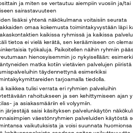
sittain ja miten se vertautuu aiempiin vuosiin ja/tai
eiseen sairastavuuteen
iden lisäksi yhtenä näkökulmana voitaisiin seurata
iakkaiden omaa kokemusta toimintakyvystään läpi k
iakaskontaktien kaikissa ryhmissä ja kaikissa palvelu
käli tietoa ei vielä kerätä, sen keräämiseen on olem
inkertaisia työkaluja. Paikoitellen näihin ryhmiin pää
reutumaan hienosyisemmin jo nykyisellään: esimerki
ääntyneiden matka kotiin vietävien palvelujen piiristä
umispalveluihin täydennettynä esimerkiksi
imintakykymittareiden tarjoamalla tiedolla.
ä kaikkea tulisi verrata eri ryhmien palveluihin
ytettävään rahoitukseen ja sen kehittymiseen ajan yl
ilas- ja asiakasmääriin eli volyymiin.
in järjestäjä saisi käsityksen palvelunkäytön näköku
ennaisimpien väestönryhmien palveluiden käytöstä 
imintansa vaikutuksista ja voisi suunnata huomionsa 
tä kehityspanoksista saadaan eniten vaikuttavuutta.