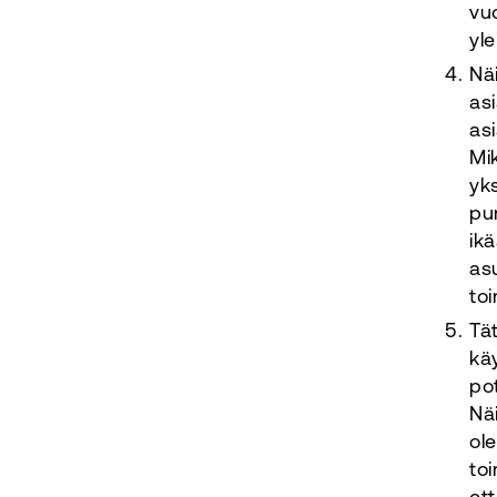
vuo
yl
Nä
as
as
Mi
yks
pu
ik
as
to
Tät
kä
pot
Nä
ol
to
et