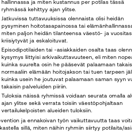
hallinnassa ja miten kustannus per potilas tässä
ryhmässä kehittyy ajan ylitse.
Jatkuvissa tuttavuuksissa olennaista olisi heidän
pysyminen hoitotasapainossa tai elämänhallinnassa,
miten paljon heidän tilanteensa väestö- ja vuositas
kriisiytyvät ja eskaloituvat.
Episodipotilaiden tai -asiakkaiden osalta taas olenn
kysymys liittyisi arkivaikuttavuuteen, eli miten nopea
kuinka suurelta osin he pääsevät palaamaan takais
normaaliin elämään hoitojakson tai tuen tarpeen jä
kuinka usein he joutuvat palaamaan saman syyn v
takaisin palveluiden piiriin.
Tuloksia näissä ryhmissä voidaan seurata omalla al
ajan ylitse sekä verrata toisiin väestöpohjaltaan
vertailukelpoisten alueiden tuloksiin.
evention ja ennakoivan työn vaikuttavuutta taas voita
kastella sillä, miten näihin ryhmiin siirtyy potilaita/as