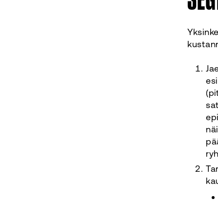
Yksinke
kustann
Ja
es
(pi
sat
ep
nä
pä
ry
Ta
ka