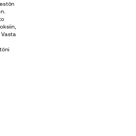
äestön
en.
to
ksiin,
. Vasta
töni