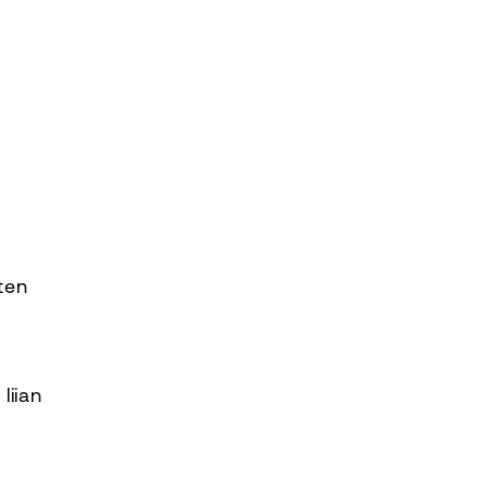
ten
liian