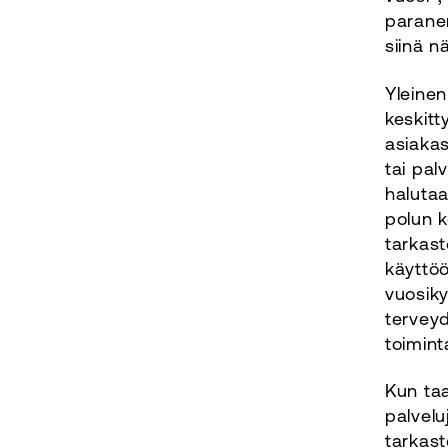
parane
siinä nä
Yleinen
keskitt
asiakas
tai pal
halutaa
polun k
tarkast
käyttöö
vuosiky
tervey
toimint
Kun taa
palvelu
tarkast