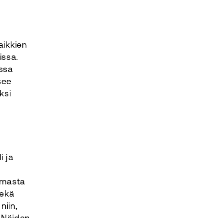
aikkien
issa.
assa
see
ksi
i ja
lmasta
sekä
niin,
 Näiden