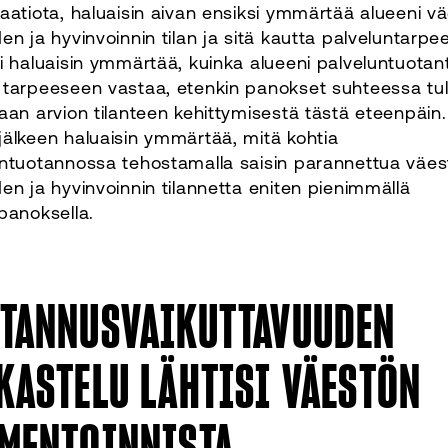
aatiota, haluaisin aivan ensiksi ymmärtää alueeni v
en ja hyvinvoinnin tilan ja sitä kautta palveluntarpe
i haluaisin ymmärtää, kuinka alueeni palveluntuotan
tarpeeseen vastaa, etenkin panokset suhteessa tulo
aan arvion tilanteen kehittymisestä tästä eteenpäin
älkeen haluaisin ymmärtää, mitä kohtia
untuotannossa tehostamalla saisin parannettua väes
en ja hyvinvoinnin tilannetta eniten pienimmällä
panoksella.
TANNUSVAIKUTTAVUUDEN
KASTELU LÄHTISI VÄESTÖN
MENTOINNISTA