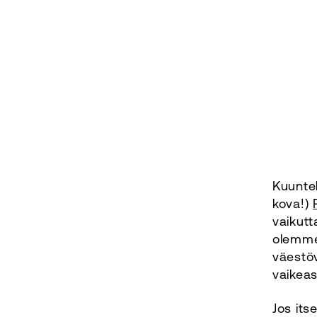
Kuunte
kova!)
vaikutt
olemme
väestöv
vaikeas
Jos its