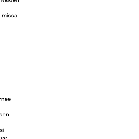
, missä
ynee
isen
si
tee