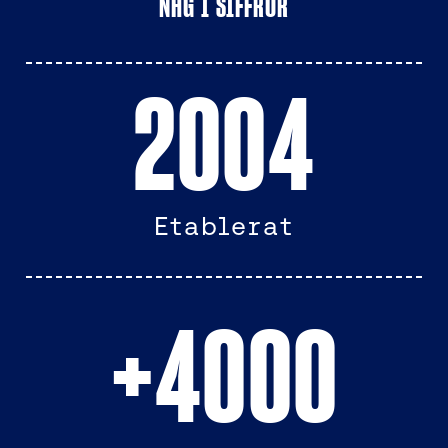
NHG I SIFFROR
2004
Etablerat
+
4000