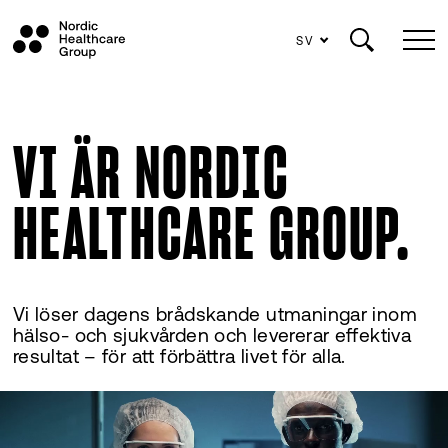
SV
Siirry
sisältöön
VI ÄR NORDIC
HEALTHCARE GROUP.
Vi
löser
dagens
brådskande
u
tmaningar
inom
hälso-
och
sjukvården
oc
h
leverera
r
effektiv
a
resulta
t
– för
at
t
förbättr
a
live
t
för
all
a
.