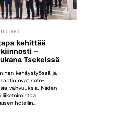
UUTISET
apa kehittää
kiinnosti –
mukana Tsekeissä
inen kehitystyössä ja
lisaatio ovat sote-
sia vahvuuksia. Niiden
 liiketoimintaa
isen hotellin…