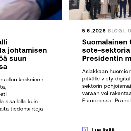
5.6.2026
BLOGI, 
lli
Suomalainen t
lla johtamisen
sote-sektoria 
töä suun
Presidentin 
sa
Asiakkaan huomioim
pitkälle viety digita
huollon keskeinen
sektorin pohjoismai
ta,
varaan voi rakentaa
sti
Euroopassa. Prahala
 sisällöllä kuin
ita tiedonsiirtoja
Lue lisää