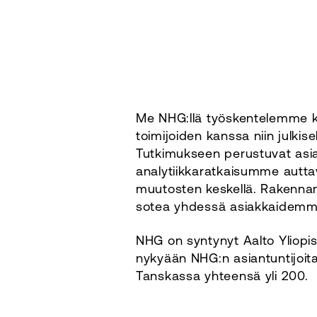
Me NHG:llä työskentelemme ke
toimijoiden kanssa niin julkisel
Tutkimukseen perustuvat asi
analytiikkaratkaisumme autta
muutosten keskellä. Rakenna
sotea yhdessä asiakkaidemm
NHG on syntynyt Aalto Yliopi
nykyään NHG:n asiantuntijoit
Tanskassa yhteensä yli 200.