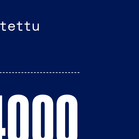
tettu
4000