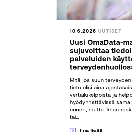
10.6.2026
UUTISET
Uusi OmaData-ma
sujuvoittaa tiedo
palveluiden käyt
terveydenhuollos
Mitä jos suun terveyden
tieto olisi aina ajantasais
vertailukelpoista ja helpo
hyödynnettävissä samalla
ennen, mutta ilman raska
tai…
Lue lisää