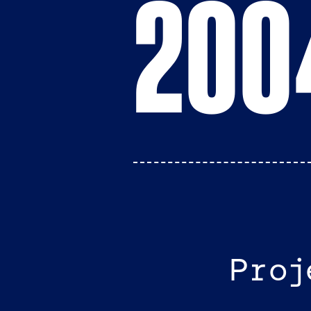
200
Proj