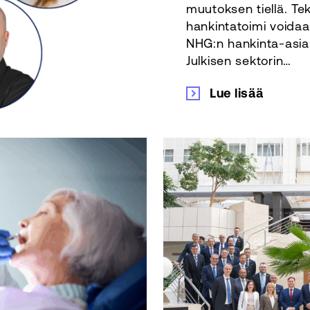
muutoksen tiellä. Tek
hankintatoimi voidaa
NHG:n hankinta-asian
Julkisen sektorin…
Lue lisää