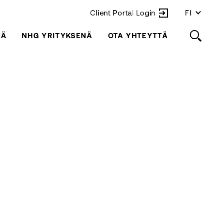
Client Portal Login
FI
LÄ
NHG YRITYKSENÄ
OTA YHTEYTTÄ