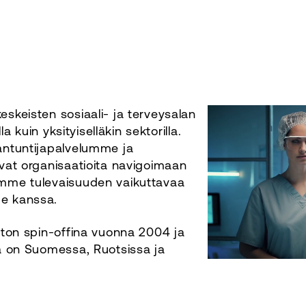
skeisten sosiaali- ja terveysalan
la kuin yksityiselläkin sektorilla.
antuntijapalvelumme ja
vat organisaatioita navigoimaan
mme tulevaisuuden vaikuttavaa
e kanssa.
ston spin-offina vuonna 2004 ja
a on Suomessa, Ruotsissa ja