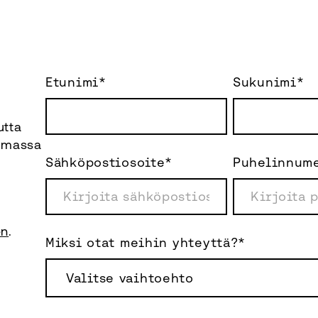
Etunimi
*
Sukunimi
*
tta
tamassa
Sähköpostiosoite
*
Puhelinnum
en
.
Miksi otat meihin yhteyttä?
*