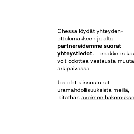
Ohessa löydät yhteyden-
ottolomakkeen ja alta
partnereidemme suorat
yhteystiedot.
Lomakkeen kau
voit odottaa vastausta muu
arkipäivässä.
Jos olet kiinnostunut
uramahdollisuuksista meillä,
laitathan
avoimen hakemuks