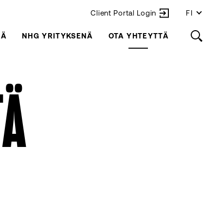
Client Portal Login
FI
LÄ
NHG YRITYKSENÄ
OTA YHTEYTTÄ
TÄ