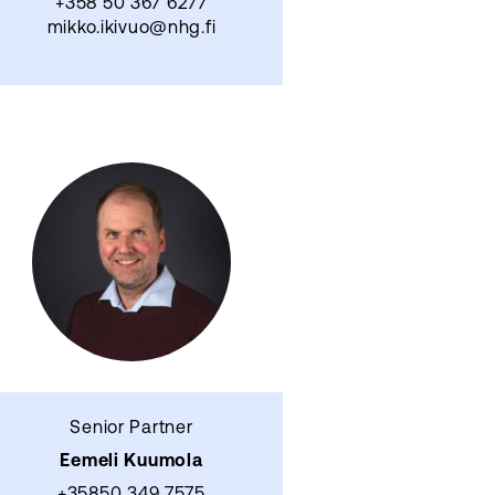
+358 50 367 6277
mikko.ikivuo@nhg.fi
Senior Partner
Eemeli Kuumola
+35850 349 7575