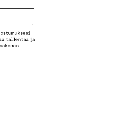
uostumuksesi
aa tallentaa ja
taakseen