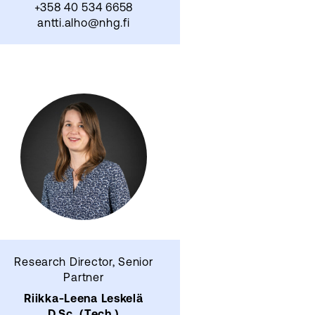
+358 40 534 6658
antti.alho@nhg.fi
Research Director, Senior
Partner
Riikka-Leena Leskelä
D.Sc. (Tech.)