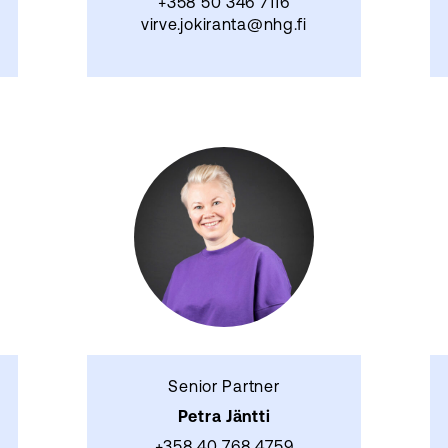
+358 50 346 7116
virve.jokiranta@nhg.fi
Senior Partner
Petra Jäntti
+358 40 768 4759