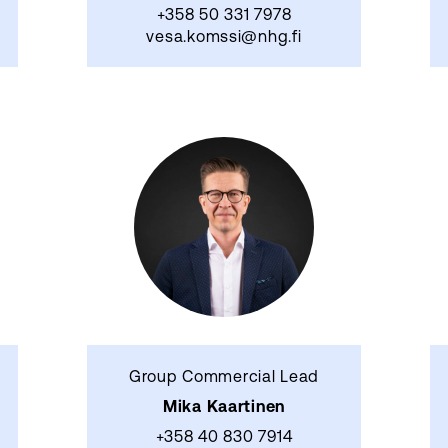
+358 50 331 7978
vesa.komssi@nhg.fi
Group Commercial Lead
Mika Kaartinen
+358 40 830 7914