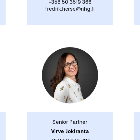
+358 50 3519 366
fredrik.herse@nhg.fi
Senior Partner
Virve Jokiranta