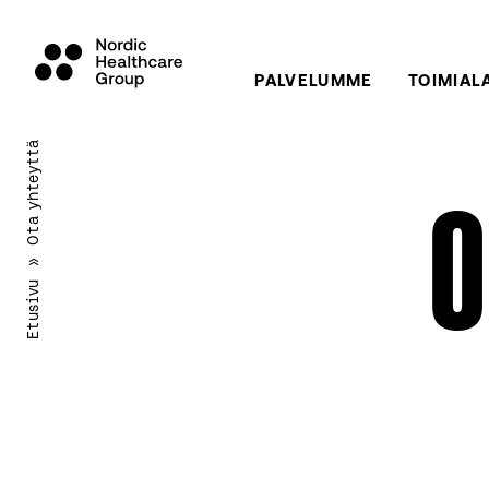
PALVELUMME
TOIMIAL
Siirry
sisältöön
Ota yhteyttä
O
»
Etusivu