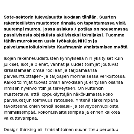
Sote-sektorin tulevaisuutta luodaan tänään. Suurten
rakenteellisten muutosten rinnalla on tapahtumassa vielä
suurempi murros, jossa asiakas / potilas on nousemassa
passiivisesta objektista aktiiviseksi toimijaksi. Tuomme
tähän murrokseen uusia työkaluja NHG:n ja
palvelumuotoilutoimisto Kaufmannin yhdistymisen myötä.
Isojen rakenneuudistusten kynnyksellä niin yksityiset kuin
julkiset, isot ja pienet, vanhat ja uudet toimijat joutuvat
kirkastamaan omaa rooliaan ja tarjoamaansa
palveluntuottajien- ja tarjoajien moninaisessa verkostossa.
Kaikki toimijat tuovat oman arvokkaan ja erityisen osansa
ihmisen hyvinvointiin ja terveyteen. On kuitenkin
muistettava, että loppukäyttäjän näkökulmasta koko
palveluketjun toimivuus ratkaisee. Yhtenä tärkeimpänä
tavoitteena onkin tehdä sosiaali- ja terveydenhuollosta
inhimillisempää, kokonaisvaltaisempaa ja ennen kaikkea
vaikuttavampaa.
Design thinking eli ihmislähtöinen suunnittelu perustuu