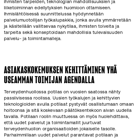
ihmisten tarpeiden, teknologian mahdollisuuksien ja
liiketoiminnan edellytyksien huomioon ottamiseen.
Ihmislähtöisessä suunnittelussa hyödynnetään
palvelumuotoilijan työkalupakkia, jonka avulla ymmärretään
ja käsitellään vallitsevaa nykytilaa, ihmisten toiveita ja
tarpeita sekä konseptoidaan mahdollisia tulevaisuuden
palvelu- ja toimintamalleja.
ASIAKASKOKEMUKSEN KEHITTÄMINEN YHÄ
USEAMMAN TOIMIJAN AGENDALLA
Terveydenhuollossa potilas on vuosien saatossa nähty
passiivisessa roolissa. Uusien työkalujen ja kehittyvien
teknologioiden avulla potilaat pystyvät osallistumaan omaan
hoitoonsa ja sitä koskevaan päätöksentekoon aivan uudella
tavalla. Potilaan roolin muuttuessa on myös huolehdittava,
että uudet palvelut ja toimintamallit juurtuvat
terveydenhuollon organisaatioiden jokaiselle tasolle.
Parhaimmillaan uudet palvelut parantavat potilaan ja