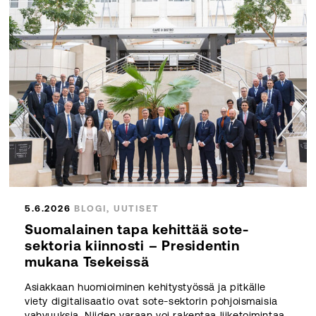
5.6.2026
BLOGI, UUTISET
Suomalainen tapa kehittää sote-
sektoria kiinnosti – Presidentin
mukana Tsekeissä
Asiakkaan huomioiminen kehitystyössä ja pitkälle
viety digitalisaatio ovat sote-sektorin pohjoismaisia
vahvuuksia. Niiden varaan voi rakentaa liiketoimintaa