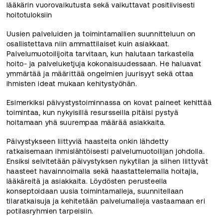
lääkärin vuorovaikutusta sekä vaikuttavat positiivisesti
hoitotuloksiin
Uusien palveluiden ja toimintamallien suunnitteluun on
osallistettava niin ammattilaiset kuin asiakkaat.
Palvelumuotoilijoita tarvitaan, kun halutaan tarkastella
hoito- ja palveluketjuja kokonaisuudessaan. He haluavat
ymmärtää ja määrittää ongelmien juurisyyt sekä ottaa
ihmisten ideat mukaan kehitystyöhän.
Esimerkiksi päivystystoiminnassa on kovat paineet kehittää
toimintaa, kun nykyisillä resursseilla pitäisi pystyä
hoitamaan yhä suurempaa määrää asiakkaita.
Päivystykseen liittyviä haasteita onkin lähdetty
ratkaisemaan ihmislähtöisesti palvelumuotoilijan johdolla.
Ensiksi selvitetään päivystyksen nykytilan ja siihen liittyvät
haasteet havainnoimalla sekä haastattelemalla hoitajia,
lääkäreitä ja asiakkaita. Löydösten perusteella
konseptoidaan uusia toimintamalleja, suunnitellaan
tilaratkaisuja ja kehitetään palvelumalleja vastaamaan eri
potilasryhmien tarpeisiin.