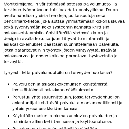
Monitoimijamallin värittämässä sotessa palvelumuotoilija
tarvitsee työparikseen tutkijaa/ data-analyytikkoa. Datan
avulla nähdään yleisiä trendejä, pullonkauloja sekä
benchmark-tietoa, joka auttaa ymmärtämään kokonaiskuvaa
sekä syventymään koko systeemin kannalta kriittisiin
asiakaskohtaamisiin. Selvittämällä yhdessä datan ja
designin avulla koko ketjuun liittyvät toimintamallit ja
asiakaskokemukset päästään suunnittelemaan palveluita,
jotka parantavat niin työntekijöiden viihtyvyyttä, lisäävät
asiakasarvoa ja ennen kaikkea parantavat hyvinvointia ja
terveyttä.
Lyhyesti: Mitä palvelumuotoilu on terveydenhuollossa?
Palveluiden ja asiakaskokemuksen kehittämistä
ihmislähtöisesti asiakkaan näkökulmasta.
Perustuu yhteissuunnitteluun, jossa terveydenhuollon
asiantuntijat kehittävät palveluita moniammatillisesti ja
yhteistyössä asiakkaiden kanssa.
Käytetään uusien ja olemassa olevien palveluiden ja
toimintamallien kehittämisessä ja käyttöönotossa.
Palvelumuotoilua hyödyntämällä päästään