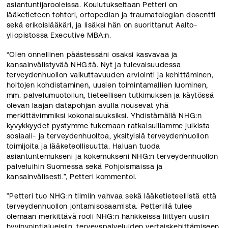
asiantuntijarooleissa. Koulutukseltaan Petteri on
lääketieteen tohtori, ortopedian ja traumatologian dosentti
sekä erikoislääkäri, ja lisäksi hän on suorittanut Aalto-
yliopistossa Executive MBA:n.
“Olen onnellinen päästessäni osaksi kasvavaa ja
kansainvälistyvää NHG:tä. Nyt ja tulevaisuudessa
terveydenhuollon vaikuttavuuden arviointi ja kehittäminen,
hoitojen kohdistaminen, uusien toimintamallien luominen,
mm. palvelumuotoilun, tieteellisen tutkimuksen ja käytössä
olevan laajan datapohjan avulla nousevat yhä
merkittävimmiksi kokonaisuuksiksi. Yhdistämällä NHG:n
kyvykkyydet pystymme tukemaan ratkaisuillamme julkista
sosiaali- ja terveydenhuoltoa, yksityisiä terveydenhuollon
toimijoita ja lääketeollisuutta. Haluan tuoda
asiantuntemukseni ja kokemukseni NHG:n terveydenhuollon
palveluihin Suomessa sekä Pohjoismaissa ja
kansainvälisesti.”, Petteri kommentoi.
”Petteri tuo NHG:n tiimiin vahvaa sekä lääketieteellistä että
terveydenhuollon johtamisosaamista. Petterillä tulee
olemaan merkittävä rooli NHG:n hankkeissa liittyen uusiin
hyvinvointialueisiin, terveyspalveluiden vertaiskehittämiseen