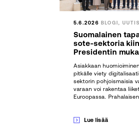
5.6.2026
BLOGI, UUTI
Suomalainen tapa
sote-sektoria kii
Presidentin muka
Asiakkaan huomioiminen
pitkälle viety digitalisaa
sektorin pohjoismaisia v
varaan voi rakentaa liik
Euroopassa. Prahalaisen h
Lue lisää