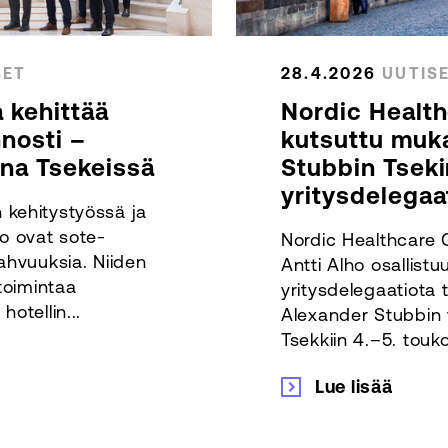
SET
28.4.2026
UUTIS
 kehittää
Nordic Healt
nnosti –
kutsuttu muka
na Tsekeissä
Stubbin Tseki
yritysdelegaa
 kehitystyössä ja
tio ovat sote-
Nordic Healthcare 
ahvuuksia. Niiden
Antti Alho osallist
etoimintaa
yritysdelegaatiota 
otellin...
Alexander Stubbin vir
Tsekkiin 4.–5. touko
Lue lisää