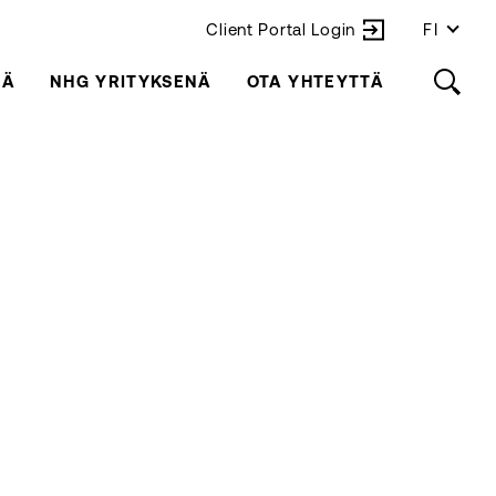
Client Portal Login
FI
LÄ
NHG YRITYKSENÄ
OTA YHTEYTTÄ