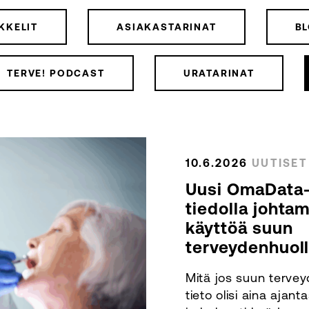
KKELIT
ASIAKASTARINAT
BL
TERVE! PODCAST
URATARINAT
10.6.2026
UUTISET
Uusi OmaData-m
tiedolla johta
käyttöä suun
terveydenhuol
Mitä jos suun terve
tieto olisi aina ajant