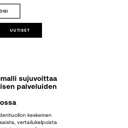
OGI
UUTISET
alli sujuvoittaa
misen palveluiden
lossa
ydenhuollon keskeinen
asaista, vertailukelpoista