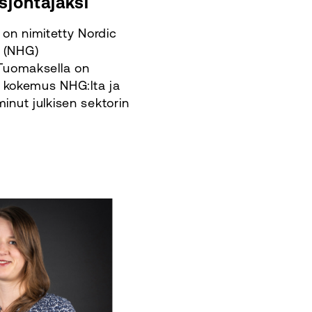
sjohtajaksi
on nimitetty Nordic
 (NHG)
 Tuomaksella on
kokemus NHG:lta ja
minut julkisen sektorin