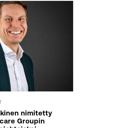
T
kinen nimitetty
hcare Groupin