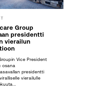
ET
hcare Group
an presidentti
n vierailun
tioon
Groupin Vice President
uu osana
tasavallan presidentti
alliselle vierailulle
kuuta...