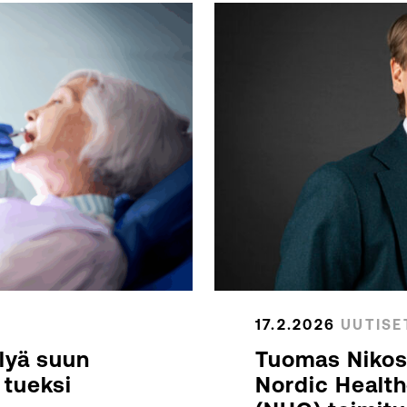
17.2.2026
UUTISE
lyä suun
Tuomas Nikos
 tueksi
Nordic Healt