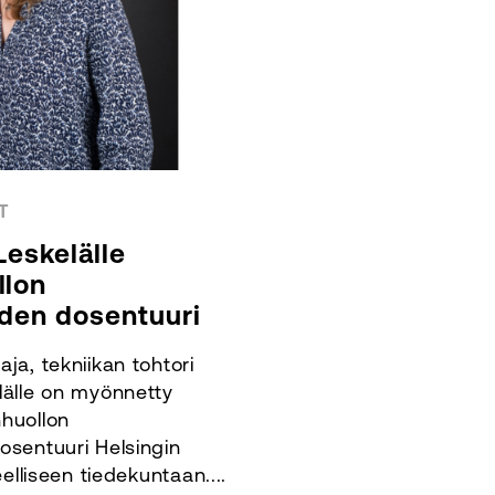
T
Leskelälle
llon
uden dosentuuri
ja, tekniikan tohtori
lälle on myönnetty
huollon
osentuuri Helsingin
eelliseen tiedekuntaan....