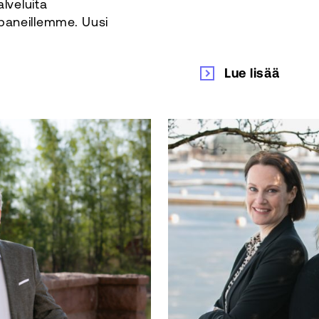
alveluita
paneillemme. Uusi
Lue lisää