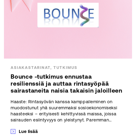
ASIAKASTARINAT, TUTKIMUS
Bounce -tutkimus ennustaa
resilienssiä ja auttaa rintasyöpää
sairastaneita naisia takaisin jaloilleen
Haaste: Rintasyövän kanssa kamppaileminen on
muodostunut yhä suuremmaksi sosioekonomiseksi
haasteeksi – erityisesti kehittyvissä maissa, joissa
sairauden esiintyvyys on yleistynyt. Paremman…
Lue lisää