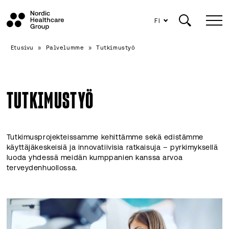
FI
Siirry
Etusivu
»
Palvelumme
»
Tutkimustyö
sisältöön
TUTKIMUSTYÖ
Tutkimusprojekteissamme kehittämme sekä edistämme
käyttäjäkeskeisiä ja innovatiivisia ratkaisuja – pyrkimyksellä
luoda yhdessä meidän kumppanien kanssa arvoa
terveydenhuollossa.