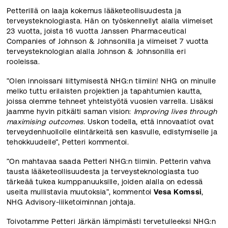
Petterillä on laaja kokemus lääketeollisuudesta ja
terveysteknologiasta. Hän on työskennellyt alalla viimeiset
23 vuotta, joista 16 vuotta Janssen Pharmaceutical
Companies of Johnson & Johnsonilla ja viimeiset 7 vuotta
terveysteknologian alalla Johnson & Johnsonilla eri
rooleissa.
”Olen innoissani liittymisestä NHG:n tiimiin! NHG on minulle
melko tuttu erilaisten projektien ja tapahtumien kautta,
joissa olemme tehneet yhteistyötä vuosien varrella. Lisäksi
jaamme hyvin pitkälti saman vision:
Improving lives through
maximising outcomes
. Uskon todella, että innovaatiot ovat
terveydenhuollolle elintärkeitä sen kasvulle, edistymiselle ja
tehokkuudelle”, Petteri kommentoi.
”On mahtavaa saada Petteri NHG:n tiimiin. Petterin vahva
tausta lääketeollisuudesta ja terveysteknologiasta tuo
tärkeää tukea kumppanuuksille, joiden alalla on edessä
useita mullistavia muutoksia”, kommentoi
Vesa Komssi
,
NHG Advisory-liiketoiminnan johtaja.
Toivotamme Petteri Järkän lämpimästi tervetulleeksi NHG:n