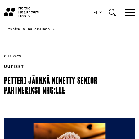
FI
Siirry
Etusivu
»
Näkökulmia
»
sisältöön
6.11.2023
UUTISET
PETTERI JÄRKKÄ NIMETTY SENIOR
PARTNERIKSI NHG:LLE