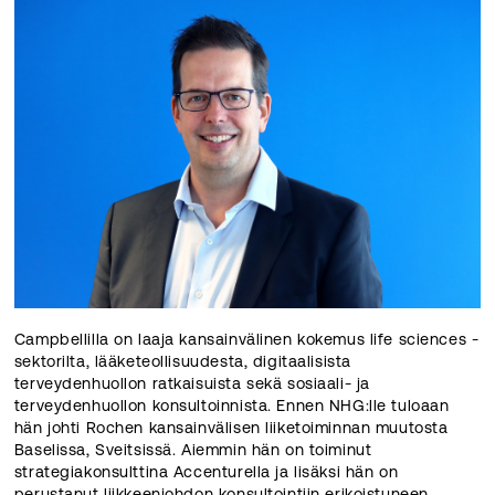
Campbellilla on laaja kansainvälinen kokemus life sciences -
sektorilta, lääketeollisuudesta, digitaalisista
terveydenhuollon ratkaisuista sekä sosiaali- ja
terveydenhuollon konsultoinnista. Ennen NHG:lle tuloaan
hän johti Rochen kansainvälisen liiketoiminnan muutosta
Baselissa, Sveitsissä. Aiemmin hän on toiminut
strategiakonsulttina Accenturella ja lisäksi hän on
perustanut liikkeenjohdon konsultointiin erikoistuneen