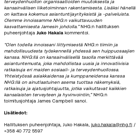
terveydenhuollon organisaatioiden muutoksesta ja
kansainvälisen liiketoiminnan rakentamisesta. Lisäksi hänellä
on kattava kokemus asiantuntijayrityksistä ja -palveluista.
Olemme innoissamme NHG:n vaikuttavuuden
kasvattamisesta Jamesin johdolla.”
NHG:n hallituksen
puheenjohtaja
Juko Hakala
kommentoi.
“Olen todella innoissani liittymisestä NHG:n tiimiin ja
mahdollisuudesta työskennellä yhdessä sen huippuosaajien
kanssa. NHG:llä on kansainvälisellä tasolla merkittävää
asiantuntemusta, joka mahdollistaa uusia ja innovatiivisia
ratkaisuja eri maiden sosiaali- ja terveydenhuollossa.
Yhteistyössä asiakkaidensa ja kumppaneidensa kanssa
NHG:llä on ainutlaatuinen asema tuottaa näkemyksiä,
ratkaisuja ja ajatusjohtajuutta, jotka vaikuttavat kaikkien
kansalaisten terveyteen ja hyvinvointiin,”
NHG:n
toimitusjohtaja James Campbell sanoi.
Lisätiedot:
Hallituksen puheenjohtaja, Juko Hakala,
juko.hakala@nhg.fi
/
+358 40 772 5597