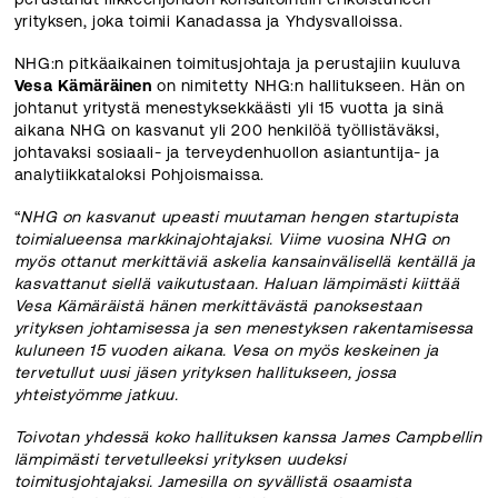
yrityksen, joka toimii Kanadassa ja Yhdysvalloissa.
NHG:n pitkäaikainen toimitusjohtaja ja perustajiin kuuluva
Vesa Kämäräinen
on nimitetty NHG:n hallitukseen. Hän on
johtanut yritystä menestyksekkäästi yli 15 vuotta ja sinä
aikana NHG on kasvanut yli 200 henkilöä työllistäväksi,
johtavaksi sosiaali- ja terveydenhuollon asiantuntija- ja
analytiikkataloksi Pohjoismaissa.
“
NHG on kasvanut upeasti muutaman hengen startupista
toimialueensa markkinajohtajaksi. Viime vuosina NHG on
myös ottanut merkittäviä askelia kansainvälisellä kentällä ja
kasvattanut siellä vaikutustaan. Haluan lämpimästi kiittää
Vesa Kämäräistä hänen merkittävästä panoksestaan
yrityksen johtamisessa ja sen menestyksen rakentamisessa
kuluneen 15 vuoden aikana. Vesa on myös keskeinen ja
tervetullut uusi jäsen yrityksen hallitukseen, jossa
yhteistyömme jatkuu.
Toivotan yhdessä koko hallituksen kanssa James Campbellin
lämpimästi tervetulleeksi yrityksen uudeksi
toimitusjohtajaksi. Jamesilla on syvällistä osaamista