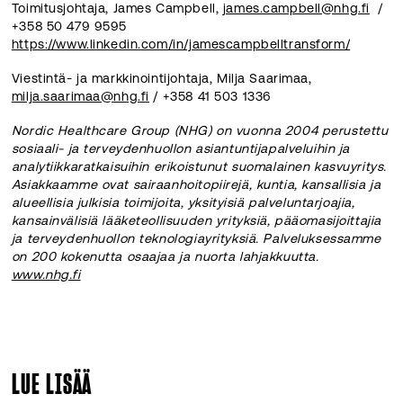
Toimitusjohtaja, James Campbell,
james.campbell@nhg.fi
/
+358 50 479 9595
https://www.linkedin.com/in/jamescampbelltransform/
Viestintä- ja markkinointijohtaja, Milja Saarimaa,
milja.saarimaa@nhg.fi
/ +358 41 503 1336
Nordic Healthcare Group (NHG) on vuonna 2004 perustettu
sosiaali- ja terveydenhuollon asiantuntijapalveluihin ja
analytiikkaratkaisuihin erikoistunut suomalainen kasvuyritys.
Asiakkaamme ovat sairaanhoitopiirejä, kuntia, kansallisia ja
alueellisia julkisia toimijoita, yksityisiä palveluntarjoajia,
kansainvälisiä lääketeollisuuden yrityksiä, pääomasijoittajia
ja terveydenhuollon teknologiayrityksiä. Palveluksessamme
on 200 kokenutta osaajaa ja nuorta lahjakkuutta.
www.nhg.fi
LUE LISÄÄ