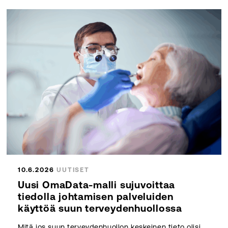
10.6.2026
UUTISET
Uusi OmaData-malli sujuvoittaa
tiedolla johtamisen palveluiden
käyttöä suun terveydenhuollossa
Mitä jos suun terveydenhuollon keskeinen tieto olisi