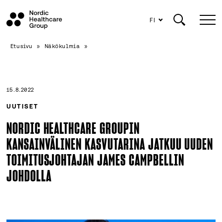
FI
Siirry
Etusivu
»
Näkökulmia
»
sisältöön
15.8.2022
UUTISET
NORDIC HEALTHCARE GROUPIN
KANSAINVÄLINEN KASVUTARINA JATKUU UUDEN
TOIMITUSJOHTAJAN JAMES CAMPBELLIN
JOHDOLLA