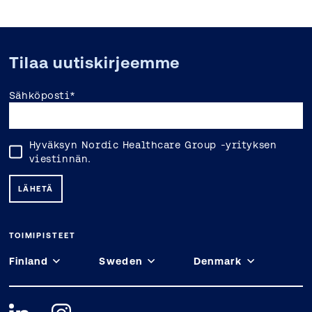
Tilaa uutiskirjeemme
Sähköposti
*
Hyväksyn Nordic Healthcare Group -yrityksen
viestinnän.
TOIMIPISTEET
Finland
Sweden
Denmark
Espoo
Stockholm
Copenhagen