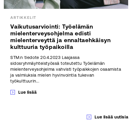
ARTIKKELIT
Vaikutusarviointi: Työelämän
mielenterveysohjelma edisti
mielenterveyttä ja ennaltaehkäisyn
kulttuuria työpaikoilla
STM:n tiedote 20.4.2023 Laajassa
sidosryhmäyhteistyössä toteutettu Työelämän
mielenterveysohjelma vahvisti työpaikkojen osaamista
ja valmiuksia mielen hyvinvointia tukevan
työkulttuurin...
Lue lisää
Lue lisää uutisia