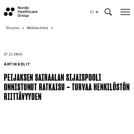
FI
Siirry
Etusivu
»
Näkökulmia
»
sisältöön
27.11.2019
ARTIKKELIT
PEIJAKSEN SAIRAALAN SIJAISPOOLI
ONNISTUNUT RATKAISU – TURVAA HENKILÖSTÖN
RIITTÄVYYDEN