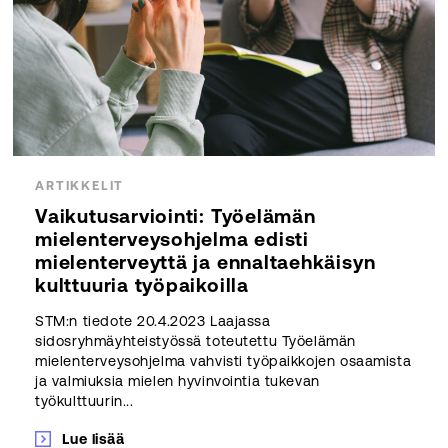
ARTIKKELIT
Vaikutusarviointi: Työelämän
mielenterveysohjelma edisti
mielenterveyttä ja ennaltaehkäisyn
kulttuuria työpaikoilla
STM:n tiedote 20.4.2023 Laajassa
sidosryhmäyhteistyössä toteutettu Työelämän
mielenterveysohjelma vahvisti työpaikkojen osaamista
ja valmiuksia mielen hyvinvointia tukevan
työkulttuurin...
Lue lisää