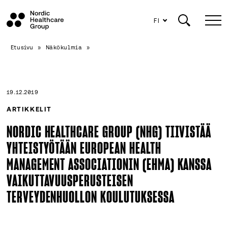
FI
Siirry
Etusivu
»
Näkökulmia
»
sisältöön
19.12.2019
ARTIKKELIT
NORDIC HEALTHCARE GROUP (NHG) TIIVISTÄÄ
YHTEISTYÖTÄÄN EUROPEAN HEALTH
MANAGEMENT ASSOCIATIONIN (EHMA) KANSSA
VAIKUTTAVUUSPERUSTEISEN
TERVEYDENHUOLLON KOULUTUKSESSA