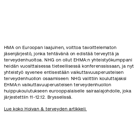
HMA on Euroopan laajuinen, voittoa tavoittelematon
jäsenjärjestö, jonka tehtävänä on edistää terveyttä ja
terveydenhuoltoa. NHG on ollut EHMA:n yhteistyökumppani
heidän vuosittaisessa tieteellisessä konferenssissaan, ja nyt
yhteistyö syvenee entisestään vaikuttavuusperusteisen
terveydenhuollon osaamiseen: NHG valittiin kouluttajaksi
EHMA:n vaikuttavuuperusteisen terveydenhuollon
huippukoulutukseen eurooppalaiselle sairaalajohdolle, joka
järjestettiin 11-12.12. Brysselissä.
Lue koko Hoivan & terveyden artikkeli.