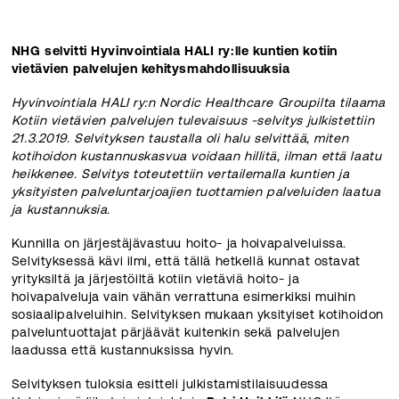
NHG selvitti Hyvinvointiala HALI ry:lle kuntien kotiin
vietävien palvelujen kehitysmahdollisuuksia
Hyvinvointiala HALI ry:n Nordic Healthcare Groupilta tilaama
Kotiin vietävien palvelujen tulevaisuus -selvitys julkistettiin
21.3.2019. Selvityksen taustalla oli halu selvittää, miten
kotihoidon kustannuskasvua voidaan hillitä, ilman että laatu
heikkenee. Selvitys toteutettiin vertailemalla kuntien ja
yksityisten palveluntarjoajien tuottamien palveluiden laatua
ja kustannuksia.
Kunnilla on järjestäjävastuu hoito- ja hoivapalveluissa.
Selvityksessä kävi ilmi, että tällä hetkellä kunnat ostavat
yrityksiltä ja järjestöiltä kotiin vietäviä hoito- ja
hoivapalveluja vain vähän verrattuna esimerkiksi muihin
sosiaalipalveluihin. Selvityksen mukaan yksityiset kotihoidon
palveluntuottajat pärjäävät kuitenkin sekä palvelujen
laadussa että kustannuksissa hyvin.
Selvityksen tuloksia esitteli julkistamistilaisuudessa