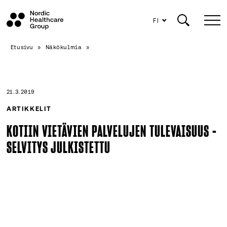
FI
Siirry
Etusivu
»
Näkökulmia
»
sisältöön
21.3.2019
ARTIKKELIT
KOTIIN VIETÄVIEN PALVELUJEN TULEVAISUUS -
SELVITYS JULKISTETTU