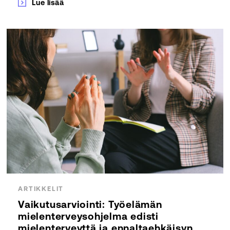
Lue lisää
ARTIKKELIT
Vaikutusarviointi: Työelämän
mielenterveysohjelma edisti
mielenterveyttä ja ennaltaehkäisyn