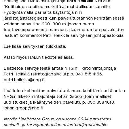
Helsingissä liiketoimintajohtaja
Petri Heikkilä
NHG:ltä.
”Kotihoidossa piilee merkittävä mahdollisuus kunnille.
Hyödyntämällä parhaita käytäntöjä niin
järjestäjästrategisesti kuin palvelutuotannon kehittämisessä
voidaan saavuttaa 200–300 miljoonan euron
tuottavuusparannus ja samaan aikaan parantaa palveluiden
laatua”, kommentoi Petri Heikkilä selvityksen johtopäätöksiä.
Lue lisää selvityksen tuloksista.
Katso myös HALI:n tiedote asiassa.
Lisätietoa selvityksestä antaa NHG:n liiketoimintajohtaja
Petri Heikkilä (strategiapalvelut): p. 040 515 4155,
petri.heikkila@nhg.fi
Lisätietoa kotihoidon palvelutuotannon kehittämisestä antaa
NHG:n liiketoimintajohtaja Johan Groop (toiminnalliset
uudistukset ja ikääntyneiden palvelut): p. 050 358 1610,
johan.groop@nhg.fi
Nordic Healthcare Group on vuonna 2004 perustettu
sosiaali- ja terveydenhuollon asiantuntijapalveluihin