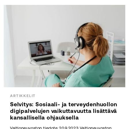
ARTIKKELIT
Selvitys: Sosiaali- ja terveydenhuollon
digipalvelujen vaikuttavuutta lisättävä
kansallisella ohjauksella
Valtioneuvoston tiedote 20.9.2023 Valtioneuvoston