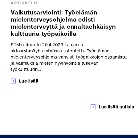
ARTIKKELIT
Vaikutusarviointi: Työelämän
mielenterveysohjelma edisti
mielenterveyttä ja ennaltaehkäisyn
kulttuuria työpaikoilla
STM:n tiedote 20.4.2023 Laajassa
sidosryhmäyhteistyössä toteutettu Työelämän
mielenterveysohjelma vahvisti työpaikkojen osaamista
ja valmiuksia mielen hyvinvointia tukevan
työkulttuurin...
Lue lisää
Lue lisää uutisia