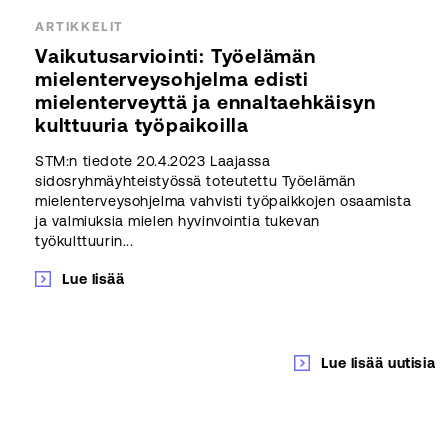
ARTIKKELIT
Vaikutusarviointi: Työelämän
mielenterveysohjelma edisti
mielenterveyttä ja ennaltaehkäisyn
kulttuuria työpaikoilla
STM:n tiedote 20.4.2023 Laajassa
sidosryhmäyhteistyössä toteutettu Työelämän
mielenterveysohjelma vahvisti työpaikkojen osaamista
ja valmiuksia mielen hyvinvointia tukevan
työkulttuurin...
Lue lisää
Lue lisää uutisia