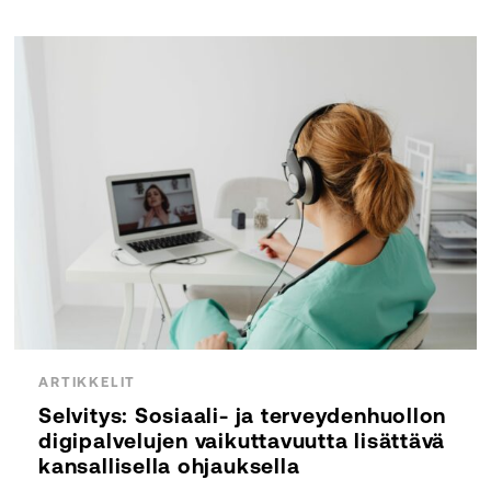
ARTIKKELIT
Selvitys: Sosiaali- ja terveydenhuollon
digipalvelujen vaikuttavuutta lisättävä
kansallisella ohjauksella