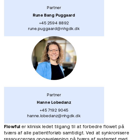
Partner
Rune Bang Puggaard
+45 2594 8892
rune.puggaard@nhgdk.dk
Partner
Hanne Lobedanz
+45 7192 9045
hanne.lobedanz@nhgdk.dk
Flowful
er klinisk ledet tilgang til at forbedre flowet på
tværs af alle patientforløb samtidigt. Ved at synkronisere
ressourcernes opgaveløsning på tværs af systemet med