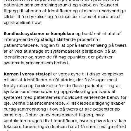
patienten som omdrejningspunkt og skabe en fokuseret
tilgang til løbende at identificere og eliminere unødvendige
kilder til forstyrrelser og forsinkelser sikres et mere enkelt
og strømlinet flow.
Sundhedssystemer
er komplekse
og består af et utal af
interagerende og stadigt skiftende procestrin i
patientforløbene. Nøglen til at opnå sammenhæng på tværs
af er ved at antage et systembaseret perspektiv på at
identificere og styre de få nøglepunkter, der påvirker
systemets ydeevne som helhed.
Kernen
i vores strategi
er vores evne til i disse komplekse
miljøer at identificere de få steder, der forårsager mest
forstyrrelse og forsinkelse for de fleste patienter – og at
synkronisere ressourcer og opgaveløsning på tværs af
systemet med patienternes individuelt varierende behov for
øje. Denne patientcentrerede, klinisk ledede tilgang skaber
hurtig sammenhæng i flow på tværs af alle patientforløb
samtidigt. Det er en evidensbaseret tilgang, hvor
konteksten bruges til at identificere, hvor og hvordan vi kan
fokusere forbedringsindsatsen for at få størst mulige effekt